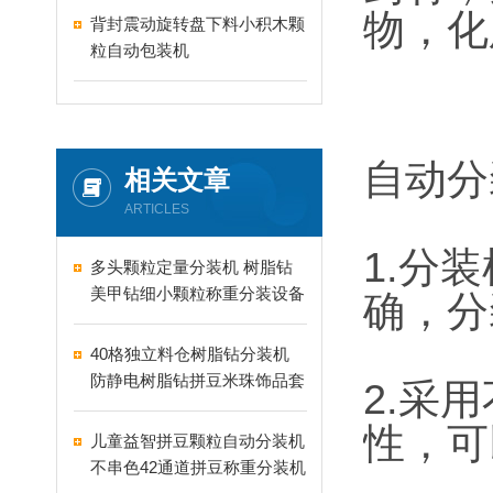
物，化
背封震动旋转盘下料小积木颗
粒自动包装机
自动分
相关文章
ARTICLES
1.分
多头颗粒定量分装机 树脂钻
美甲钻细小颗粒称重分装设备
确，分
支持24-60头定制
40格独立料仓树脂钻分装机
防静电树脂钻拼豆米珠饰品套
2.采
盒分装设备
性，可
儿童益智拼豆颗粒自动分装机
不串色42通道拼豆称重分装机