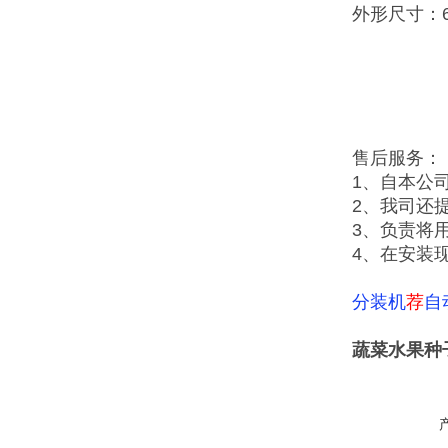
外形尺寸：65
售后服务：
1、自本公
2、我司还
3、负责将
4、在安装
分装机
荐
自
蔬菜水果种