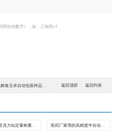
写阿拉伯数字），如：三加四=7
食玉米自动包装秤品牌 包装设备
返回顶部
返回列表
24格拼豆亚克力钻定量称重分装机不漏料
医药厂家用的高精度半自动称重分装机规格