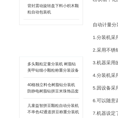
背封震动旋转盘下料小积木颗
粒自动包装机
自动计量分
1.分装机
相关文章
2.采用不
ARTICLES
3.机器采
多头颗粒定量分装机 树脂钻
美甲钻细小颗粒称重分装设备
4.分装机
支持24-60头定制
40格独立料仓树脂钻分装机
5.因设备
防静电树脂钻拼豆米珠饰品套
盒分装设备
6.可以随
儿童益智拼豆颗粒自动分装机
不串色42通道拼豆称重分装机
7.机器设