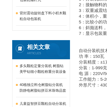
2：接触物料
3：双重减震
背封震动旋转盘下料小积木颗
4：体积小，
粒自动包装机
5：比较小的
6：斜抛送料
7：显示包装
相关文章
自动分装机技
ARTICLES
功 率：150瓦
分装精度：±1
多头颗粒定量分装机 树脂钻
分装：1-999克
美甲钻细小颗粒称重分装设备
电 源：220V/5
支持24-60头定制
工作能力：5-2
40格独立料仓树脂钻分装机
外形尺寸：430×
防静电树脂钻拼豆米珠饰品套
盒分装设备
儿童益智拼豆颗粒自动分装机