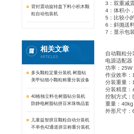
3：双重减
背封震动旋转盘下料小积木颗
4：体积小
粒自动包装机
5：比较小
6：斜抛送
7：显示包
相关文章
自动颗粒分
ARTICLES
电源适配器：2
功率：25W
多头颗粒定量分装机 树脂钻
作业效率：10
美甲钻细小颗粒称重分装设备
分装重量：1-
支持24-60头定制
分装精度：±
40格独立料仓树脂钻分装机
控制方式：
防静电树脂钻拼豆米珠饰品套
重量：40kg
盒分装设备
外形尺寸：65
儿童益智拼豆颗粒自动分装机
不串色42通道拼豆称重分装机