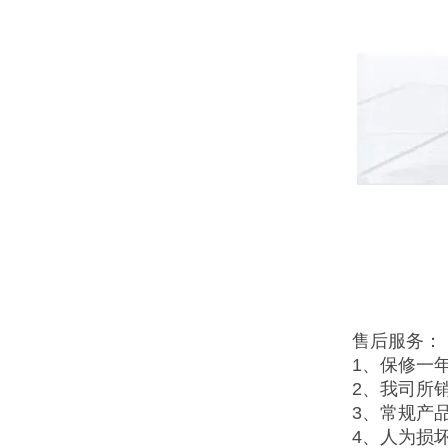
售后服务：
1、保修一
2、我司所
3、常规产
4、人为损