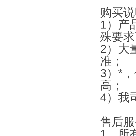
购买说
1）产
殊要求
2）大
准；
3）*
高；
4）我
售后服
1、所