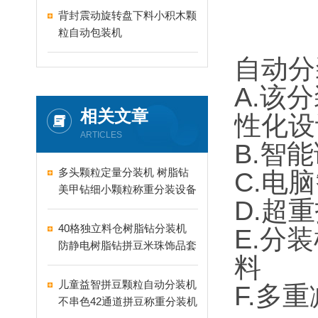
背封震动旋转盘下料小积木颗
粒自动包装机
自动分
A.该
相关文章
性化设
ARTICLES
B.智
多头颗粒定量分装机 树脂钻
C.电
美甲钻细小颗粒称重分装设备
D.超
支持24-60头定制
40格独立料仓树脂钻分装机
E.分
防静电树脂钻拼豆米珠饰品套
料
盒分装设备
儿童益智拼豆颗粒自动分装机
F.多
不串色42通道拼豆称重分装机