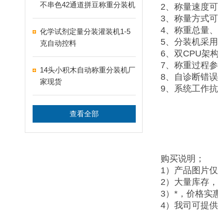
不串色42通道拼豆称重分装机
2、称量速度
3、称量方式
4、称重总量
化学试剂定量分装灌装机1-5
5、分装机采
克自动控料
6、双CPU
7、称重过程
14头小积木自动称重分装机厂
8、自诊断错
家现货
9、系统工作
查看全部
购买说明；
1）产品图片
2）大量库存
3）*，价格
4）我司可提