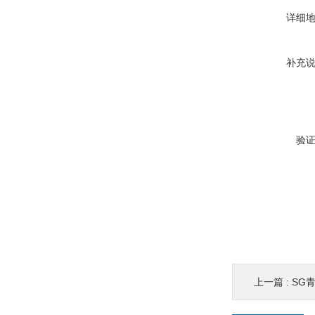
详细
补充
验
上一篇 :
SG