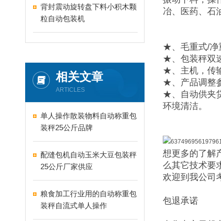
背封震动旋转盘下料小积木颗
冶、医药、石
粒自动包装机
★、毛重式/
★、包装秤双
★、主机，传
相关文章
★、产品调整
ARTICLES
★、自动供夹
环境清洁。
单人操作散装物料自动称重包
装秤25公斤品牌
想更多的了解
配缝包机自动玉米大豆包装秤
么其它技术要
25公斤厂家供应
欢迎到我公司
粮食加工行业用的自动称重包
包退承诺
装秤自流式单人操作