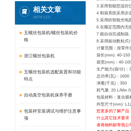
3.采用智能型温
相关文章
4.制袋系统采用
ARTICLES
5.采用的智能光
6.在额定范围内
五螺丝包装机/螺丝包装机价
7.能自动完成制
格
8.采用振动数粒
计量范围：按零件
袋长(mm): 40-150
浙江螺丝包装机
袋宽(mm)：40-10
生产能力(袋/分)：3
五螺丝包装机选配装置和功能
总功率(瓦)：1600
特点
净重(千克)：350
耗气量: 20 L/Min 0
自动真空包装机保养手册
包装材料：复合膜
外型尺寸(mm): L12
包装秤安装调试与维护注意事
想更多的了解产品
项
什么其它技术要求
者将物料邮寄我公