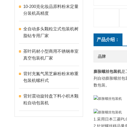
10-200克化妆品原料粉末定量
分装机高精度
全自动多头颗粒立式包装机树
脂钻专用厂家
产品介绍：
茶叶药材小型商用不锈钢单室
品牌
真空包装机厂家
膨胀螺丝包装机
是
背封充氮气黑芝麻粉粉末称重
列自动膨胀螺丝包
包装机螺杆式
数包装。
背封震动旋转盘下料小积木颗
粒自动包装机
1.采用日本三菱
2.针对螺丝样品