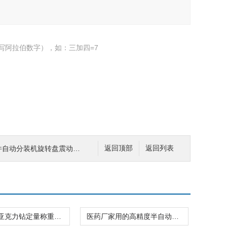
写阿拉伯数字），如：三加四=7
件自动分装机旋转盘震动下料
返回顶部
返回列表
24格拼豆亚克力钻定量称重分装机不漏料
医药厂家用的高精度半自动称重分装机规格