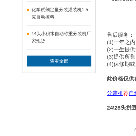
化学试剂定量分装灌装机1-5
克自动控料
14头小积木自动称重分装机厂
售后服务：
家现货
(1)一年之
(2)一生提
(3)提供所
查看全部
(4)保修
此价格仅供
分装机
荐
自
24\28头